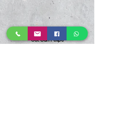
Col. San Felipe
CP. 78433
Soledad de Graciano Sánchez, S. L. P.
4446661417
contacto@atlasfym.com
4446661417